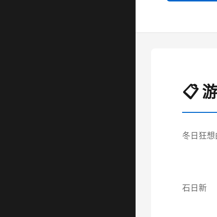
📋
冬日狂想
石日新