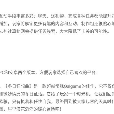
​​互动手段丰富多彩​​：聊天、送礼物、完成各种任务都能
增加，玩家将解锁更多有趣的内容和互动。制作组还很贴心
去神社算卦则会提供任务线索，大大降低了卡关的可能性。
PC和安卓两个版本，方便玩家选择自己喜欢的平台。
，《冬日狂想曲》是一款​​超越常规Galgame的佳作​​，
和微妙情感的冬日童话。它给了玩家一个时光机，让我们回
欺骗，只有执着和任性自我，最终回到被大家包容的天真时代
飘，屋里浪花滔滔​​的暖心冒险吧！