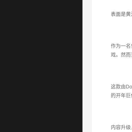
表面是黄
作为一名
戏​​。
这款由Do
的开年巨
内容升级