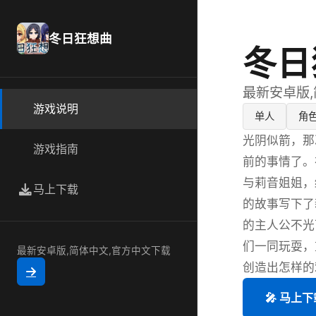
冬日狂想曲
冬日
最新安卓版
游戏说明
单人
角
光阴似箭，那
游戏指南
前的事情了。
与莉音姐姐，
马上下载
的故事写下了
的主人公不光
们一同玩耍，
最新安卓版,简体中文,官方中文下载
创造出怎样的
🎤 马上下