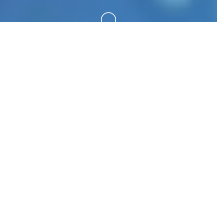
向下滚动
🎛️ 详细介绍
某年某月某日，你在车祸现场捡到了一部手机。当你
打算卖掉它赚点零花钱的时候，突然接到了一个电
话。对方自称代号17号特工，是一位特工，几乎无所