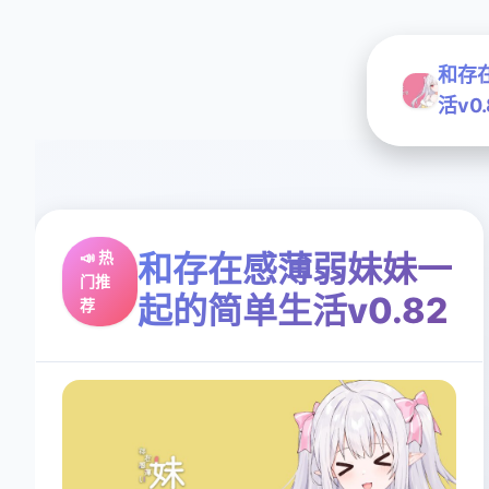
和存
活v0.
📣 热
和存在感薄弱妹妹一
门推
起的简单生活v0.82
荐