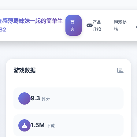
在感薄弱妹妹一起的简单生
首
产品
游戏秘
页
介绍
籍
82
游戏数据
9.3
评分
1.5M
下载