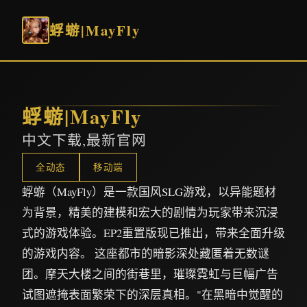
蜉蝣|MayFly
蜉蝣|MayFly
中文下载,最新官网
全动态
移动端
蜉蝣（MayFly）是一款国风SLG游戏，以异能题材
为背景，精美的建模和宏大的剧情为玩家带来沉浸
式的游戏体验。EP2重置版现已推出，带来全面升级
的游戏内容。 这座都市的暗影深处藏匿着无数谜
团。摩天大楼之间的街巷里，璀璨霓虹与巨幅广告
试图遮掩表面繁荣下的深层真相。"在黑暗中觉醒的