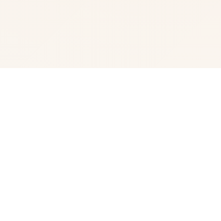
🔬 galGame介绍
《三角洲特种部队》（英语：Delta Force，香港和台湾译
作“三角洲部队”）是一款第一人称射击游戏，由NovaLogic
开发和出版，1998年在Microsoft Windows平台上发行。
该游戏设计成一款基于真正三角洲特种部队的军事模拟类游
戏。 是一款战术射击游戏，玩家扮演一名干员，通过搜刮
物资、完成任务并成功撤离，同时需要了解兵种技能、枪械
特性及配件搭配等技巧。对于新玩家，可以关注游戏模式特