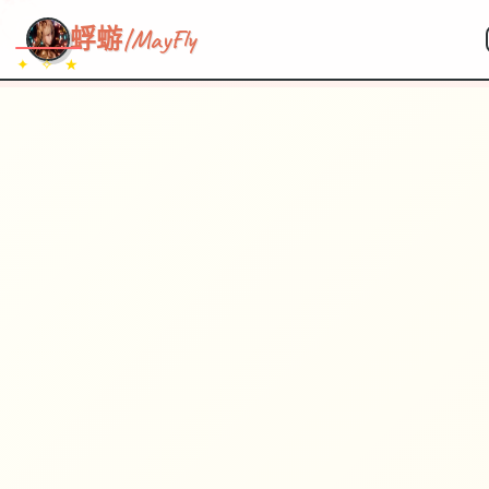
~~~
★
♡
✦
✧
♥
~
→
↗
蜉蝣|MayFly
✦ ✧ ★