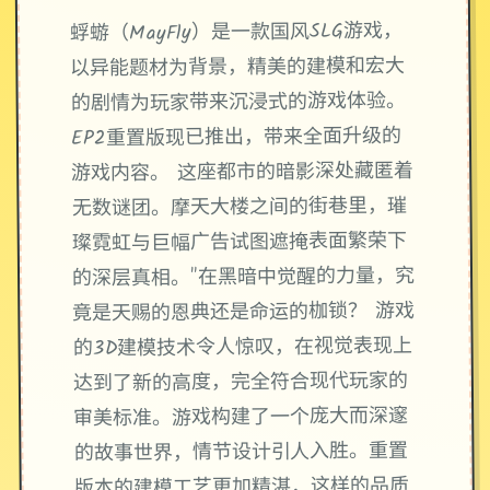
蜉蝣（MayFly）是一款国风SLG游戏，
以异能题材为背景，精美的建模和宏大
的剧情为玩家带来沉浸式的游戏体验。
EP2重置版现已推出，带来全面升级的
游戏内容。 这座都市的暗影深处藏匿着
无数谜团。摩天大楼之间的街巷里，璀
璨霓虹与巨幅广告试图遮掩表面繁荣下
的深层真相。"在黑暗中觉醒的力量，究
竟是天赐的恩典还是命运的枷锁？ 游戏
的3D建模技术令人惊叹，在视觉表现上
达到了新的高度，完全符合现代玩家的
审美标准。游戏构建了一个庞大而深邃
的故事世界，情节设计引人入胜。重置
版本的建模工艺更加精湛，这样的品质