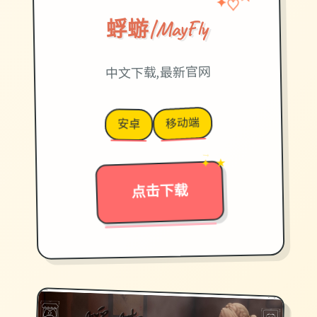
★
✦
蜉蝣|MayFly
中文下载,最新官网
移动端
安卓
→
✦ ★
点击下载