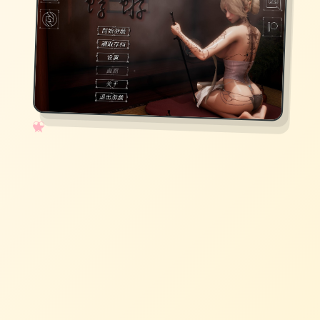
✧
♡
★
♥