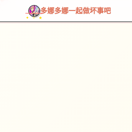
多娜多娜一起做坏事吧
✦ ✧ ★