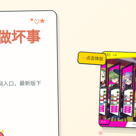
★
✦
♡
做坏事
→
↗
点击体验
超棒！
网入口，最新版下
 ★
✧
♡
★
♥