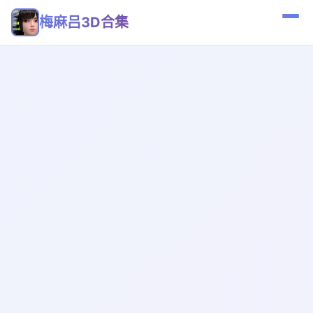
梅麻吕3D合集