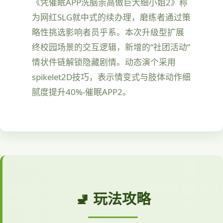
《凭催眠APP洗脑崇高傲巨大细小姐2》称
为网红SLG就中式的续办理，磨练者通过策
略性挑选影响者员乎系。本次升级型扩展
终校园场景的交互逻辑，新增的“社团活动”
情状件链解锁隐藏剧情。动态演个采用
spikelet2D技巧，表示情变式与肢体动作细
腻度提升40%-催眠APP2。
🚽 玩法攻略