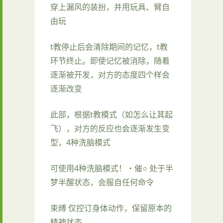
穿上漏风的装扮，并用玩具、臂自
由玩
t教停止后会清除期间的记忆，t教
环节终止。即使记忆被消除，随着
逐渐被开发，对方的态度四个样会
逐渐改变
此部，根据t教模式（如怎么让其起
飞），对方的反应也会逐渐发生变
型，4种洗脑模式
可使用4种洗脑模式！・催○ 处于半
梦半醒状态，会服自任何命令
束缚 仅控订身体动作，保留原本的
精神状态