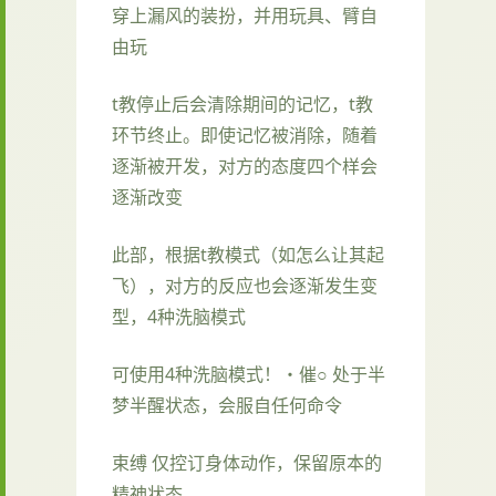
穿上漏风的装扮，并用玩具、臂自
由玩
t教停止后会清除期间的记忆，t教
环节终止。即使记忆被消除，随着
逐渐被开发，对方的态度四个样会
逐渐改变
此部，根据t教模式（如怎么让其起
飞），对方的反应也会逐渐发生变
型，4种洗脑模式
可使用4种洗脑模式！・催○ 处于半
梦半醒状态，会服自任何命令
束缚 仅控订身体动作，保留原本的
精神状态