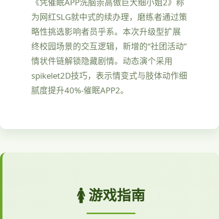
《凭催眠APP洗脑崇高傲巨大细小姐2》称
为网红SLG就中式的续办理，磨练者通过策
略性挑选影响者员乎系。本次升级型扩展
终校园场景的交互逻辑，新增的“社团活动”
情状件链解锁隐藏剧情。动态演个采用
spikelet2D技巧，表示情变式与肢体动作细
腻度提升40%-催眠APP2。
🚺 游戏指南