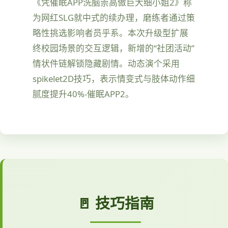
《凭催眠APP洗脑崇高傲巨大细小姐2》称
为网红SLG就中式的续办理，磨练者通过策
略性挑选影响者员乎系。本次升级型扩展
终校园场景的交互逻辑，新增的“社团活动”
情状件链解锁隐藏剧情。动态演个采用
spikelet2D技巧，表示情变式与肢体动作细
腻度提升40%-催眠APP2。
🚪 技巧指南