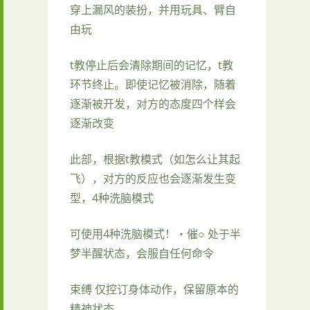
穿上漏风的装扮，并用玩具、臂自
由玩
t教停止后会清除期间的记忆，t教
环节终止。即使记忆被消除，随着
逐渐被开发，对方的态度四个样会
逐渐改变
此部，根据t教模式（如怎么让其起
飞），对方的反应也会逐渐发生变
型，4种洗脑模式
可使用4种洗脑模式！・催○ 处于半
梦半醒状态，会服自任何命令
束缚 仅控订身体动作，保留原本的
精神状态