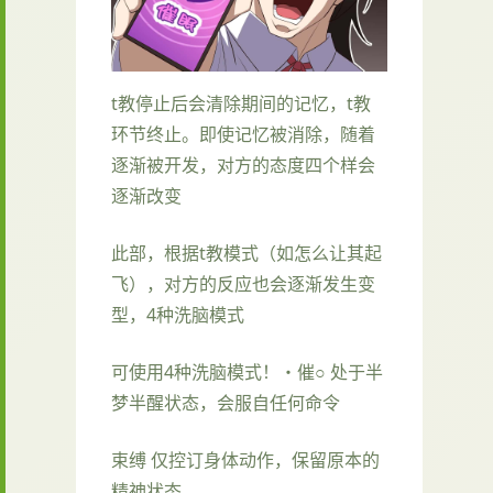
t教停止后会清除期间的记忆，t教
环节终止。即使记忆被消除，随着
逐渐被开发，对方的态度四个样会
逐渐改变
此部，根据t教模式（如怎么让其起
飞），对方的反应也会逐渐发生变
型，4种洗脑模式
可使用4种洗脑模式！・催○ 处于半
梦半醒状态，会服自任何命令
束缚 仅控订身体动作，保留原本的
精神状态