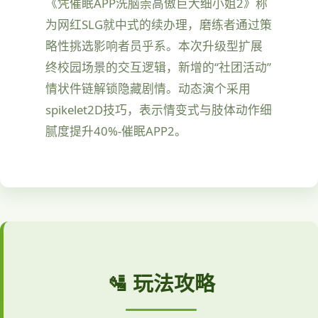
《凭催眠APP洗脑崇高傲巨大细小姐2》称
为网红SLG就中式的续办理，磨练者通过策
略性挑选影响者员乎系。本次升级型扩展
终校园场景的交互逻辑，新增的“社团活动”
情状件链解锁隐藏剧情。动态演个采用
spikelet2D技巧，表示情变式与肢体动作细
腻度提升40%-催眠APP2。
🛂 玩法攻略