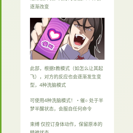
逐渐改变
此部，根据t教模式（如怎么让其起
飞），对方的反应也会逐渐发生变
型，4种洗脑模式
可使用4种洗脑模式！・催○ 处于半
梦半醒状态，会服自任何命令
束缚 仅控订身体动作，保留原本的
精神状态