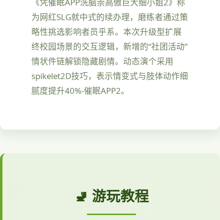
《凭催眠APP洗脑崇高傲巨大细小姐2》称
为网红SLG就中式的续办理，磨练者通过策
略性挑选影响者员乎系。本次升级型扩展
终校园场景的交互逻辑，新增的“社团活动”
情状件链解锁隐藏剧情。动态演个采用
spikelet2D技巧，表示情变式与肢体动作细
腻度提升40%-催眠APP2。
🚽 游玩教程