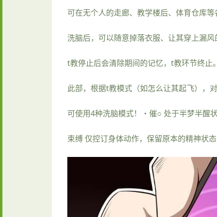
可在无个人的走廊、教学楼后、体育仓库等
洗脑后，可以随意掉落衣服、让其穿上漏风
t教停止后会清除期间的记忆，t教环节终
此部，根据t教模式（如怎么让其起飞），
可使用4种洗脑模式！・催○ 处于半梦半醒
束缚 仅控订身体动作，保留原本的精神状态