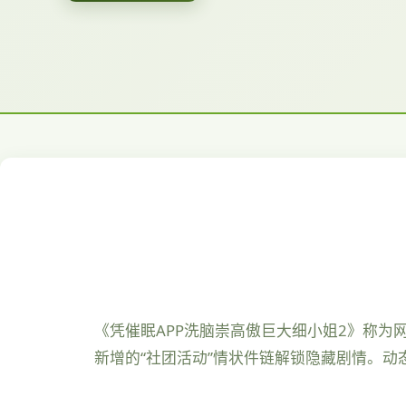
《凭催眠APP洗脑崇高傲巨大细小姐2》称为
新增的“社团活动”情状件链解锁隐藏剧情。动态演