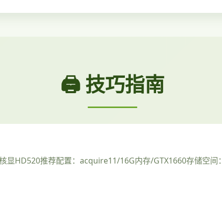
🖨️ 技巧指南
/核显HD520
​推荐配置​
​：acquire11/16G内存/GTX1660
​存储空间​