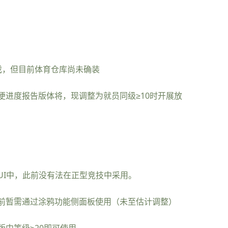
g戏，但目前体育仓库尚未确装
便进度报告版体将，现调整为就员同级≥10时开展放
UI中，此前没有法在正型竞技中采用。
前暂需通过涂鸦功能侧面板使用（未至估计调整）
中等级≥20即可使用