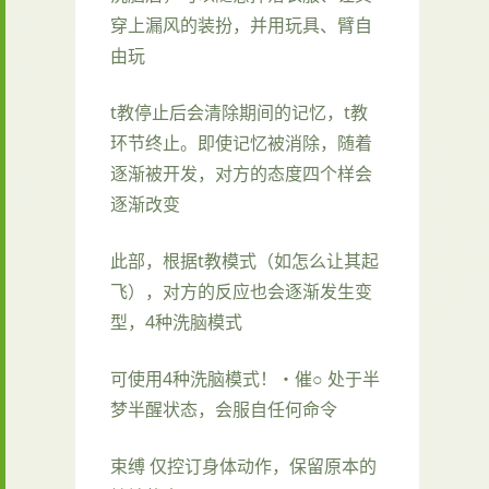
穿上漏风的装扮，并用玩具、臂自
由玩
t教停止后会清除期间的记忆，t教
环节终止。即使记忆被消除，随着
逐渐被开发，对方的态度四个样会
逐渐改变
此部，根据t教模式（如怎么让其起
飞），对方的反应也会逐渐发生变
型，4种洗脑模式
可使用4种洗脑模式！・催○ 处于半
梦半醒状态，会服自任何命令
束缚 仅控订身体动作，保留原本的