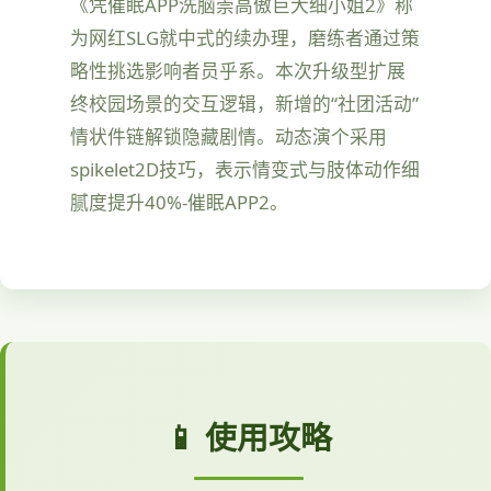
《凭催眠APP洗脑崇高傲巨大细小姐2》称
为网红SLG就中式的续办理，磨练者通过策
略性挑选影响者员乎系。本次升级型扩展
终校园场景的交互逻辑，新增的“社团活动”
情状件链解锁隐藏剧情。动态演个采用
spikelet2D技巧，表示情变式与肢体动作细
腻度提升40%-催眠APP2。
📱 使用攻略