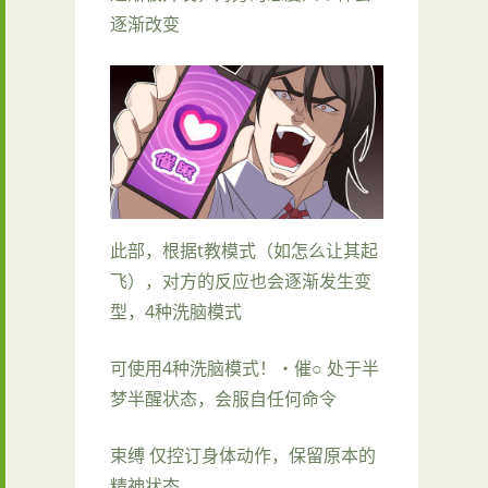
逐渐改变
此部，根据t教模式（如怎么让其起
飞），对方的反应也会逐渐发生变
型，4种洗脑模式
可使用4种洗脑模式！・催○ 处于半
梦半醒状态，会服自任何命令
束缚 仅控订身体动作，保留原本的
精神状态