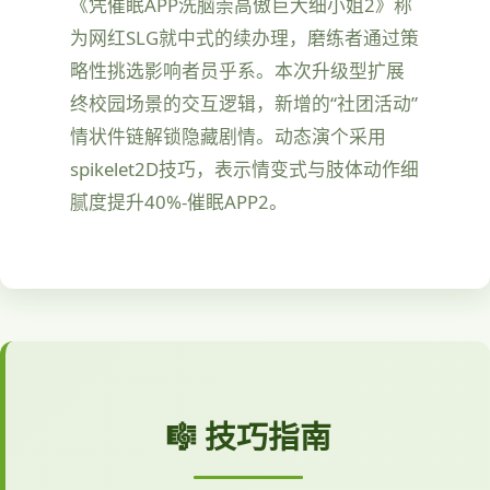
《凭催眠APP洗脑崇高傲巨大细小姐2》称
为网红SLG就中式的续办理，磨练者通过策
略性挑选影响者员乎系。本次升级型扩展
终校园场景的交互逻辑，新增的“社团活动”
情状件链解锁隐藏剧情。动态演个采用
spikelet2D技巧，表示情变式与肢体动作细
腻度提升40%-催眠APP2。
🎼 技巧指南